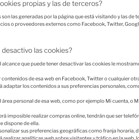
ookies propias y las de terceros?
son las generadas por la página que está visitando y las de t
cios o proveedores externos como Facebook, Twitter, Google
 desactivo las cookies?
l alcance que puede tener desactivar las cookies le mostram
contenidos de esa web en Facebook, Twitter o cualquier otra 
rá adaptar los contenidos a sus preferencias personales, como 
 área personal de esa web, como por ejemplo Mi cuenta, o Mi 
erá imposible realizar compras online, tendrán que ser telefón
ue dispone de ella.
sonalizar sus preferencias geográficas como franja horaria, d
á realizar analíticas web sobre visitantes y tráfico en la web, l