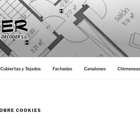
CIONES Y REFORMAS
ormas que da servicio a Comunidades de Vecinos, Particula
SL
Cubiertas y Tejados
Fachadas
Canalones
Chimeneas
OBRE COOKIES