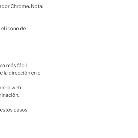
ador Chrome. Nota:
 el icono de
ea más fácil
 la dirección en el
 de la web
minación.
 estos pasos