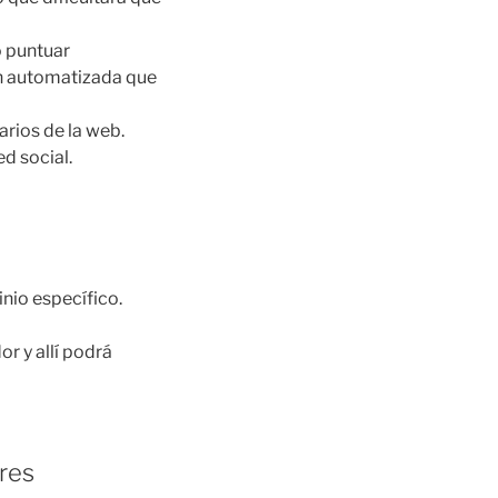
o puntuar
ón automatizada que
arios de la web.
ed social.
inio específico.
or y allí podrá
res