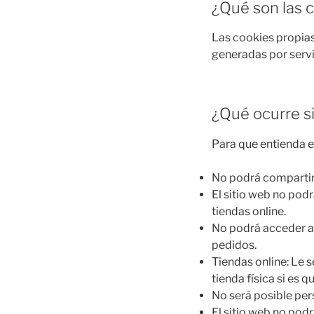
¿Qué son las c
Las cookies propias 
generadas por servi
¿Qué ocurre si
Para que entienda e
No podrá compartir 
El sitio web no pod
tiendas online.
No podrá acceder al
pedidos.
Tiendas online: Le s
tienda física si es q
No será posible per
El sitio web no podr