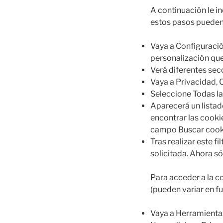
A continuación le 
estos pasos pueden 
Vaya a Configuració
personalización que
Verá diferentes sec
Vaya a Privacidad, 
Seleccione Todas las
Aparecerá un listad
encontrar las cooki
campo Buscar cook
Tras realizar este f
solicitada. Ahora só
Para acceder a la c
(pueden variar en fu
Vaya a Herramientas