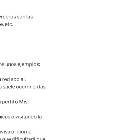
erceros son las
, etc.
os unos ejemplos:
red social.
suele ocurrir en las
perfil o Mis
icas o visitando la
ivisa o idioma.
o que dificultará que