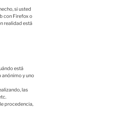
hecho, si usted
b con Firefox o
n realidad está
cuándo está
o anónimo y uno
alizando, las
tc.
 de procedencia,