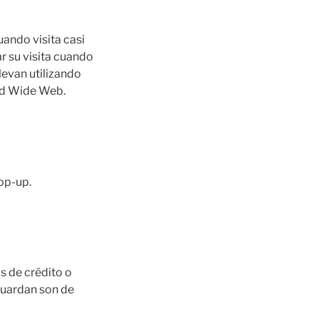
ando visita casi
r su visita cuando
levan utilizando
ld Wide Web.
pop-up.
s de crédito o
 guardan son de